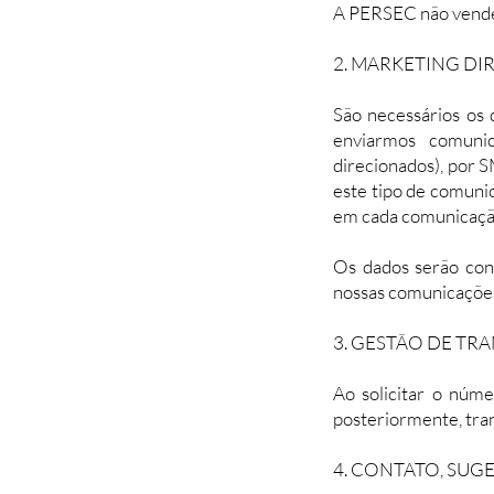
A PERSEC não vende 
2. MARKETING DI
São necessários os 
enviarmos comuni
direcionados), por S
este tipo de comunic
em cada comunicaçã
Os dados serão con
nossas comunicações.
3. GESTÃO DE TR
Ao solicitar o núme
posteriormente, tran
4. CONTATO, SUG