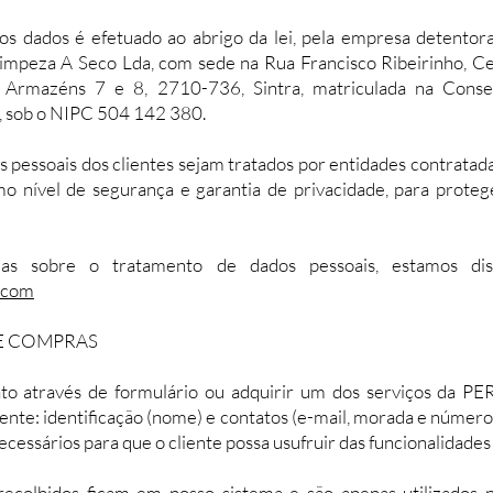
s dados é efetuado ao abrigo da lei, pela empresa detento
impeza A Seco Lda, com sede na Rua Francisco Ribeirinho, Ce
 Armazéns 7 e 8, 2710-736, Sintra, matriculada na Conse
, sob o NIPC 504 142 380.
pessoais dos clientes sejam tratados por entidades contratadas
 nível de segurança e garantia de privacidade, para protege
s sobre o tratamento de dados pessoais, estamos disp
.com
 E COMPRAS
to através de formulário ou adquirir um dos serviços da PE
iente: identificação (nome) e contatos (e-mail, morada e número
cessários para que o cliente possa usufruir das funcionalidades e
recolhidos ficam em nosso sistema e são apenas utilizados