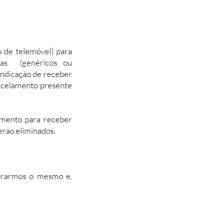
o de telemóvel) para
tas (genéricos ou
 indicação de receber
cancelamento presente
imento para receber
erão eliminados.
istrarmos o mesmo e,