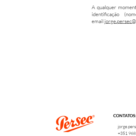
A qualquer momento
identificação (
email
jorge.persec
CONTATOS
​
jorge.per
+351 968 