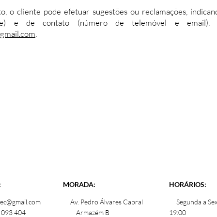
, o cliente pode efetuar sugestões ou reclamações, indican
nome) e de contato (número de telemóvel e email), 
@gmail.com
.
:
MORADA:
HORÁRIOS:
sec@gmail.com
Av. Pedro Álvares Cabral
​ Segunda a Sex
093 404
Armazém B
19:00