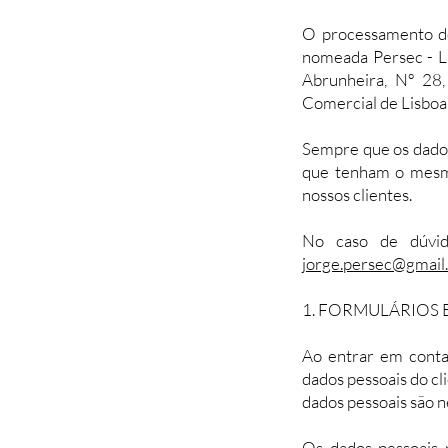
O processamento do
nomeada Persec - L
Abrunheira, Nº 28,
Comercial de Lisboa
Sempre que os dados 
que tenham o mesmo
nossos clientes.
No caso de dúvida
jorge.persec@gmail
1. FORMULÁRIOS
Ao entrar em conta
dados pessoais do cl
dados pessoais são ne
Os dados pessoais 